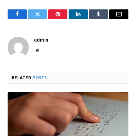
Facebook
Twitter
Pinterest
LinkedIn
Tumblr
Email
admin
Website
RELATED
POSTS