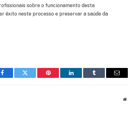
rofissionais sobre o funcionamento desta
er êxito neste processo e preservar a saúde da
Facebook
Twitter
Pinterest
LinkedIn
Tumblr
Email
Websit