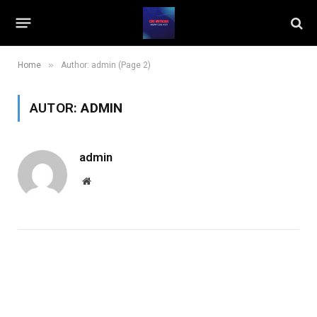
»
Home
Author: admin (Page 2)
AUTOR:
ADMIN
admin
Website