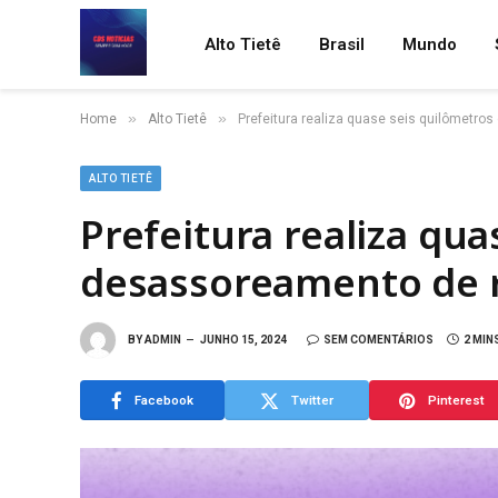
Alto Tietê
Brasil
Mundo
»
»
Home
Alto Tietê
Prefeitura realiza quase seis quilômetr
ALTO TIETÊ
Prefeitura realiza qu
desassoreamento de 
BY
ADMIN
JUNHO 15, 2024
SEM COMENTÁRIOS
2 MIN
Facebook
Twitter
Pinterest