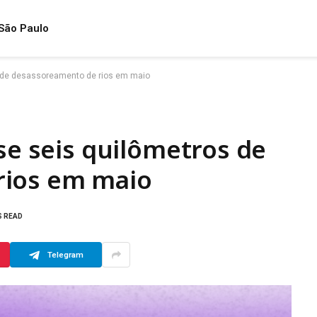
São Paulo
os de desassoreamento de rios em maio
ase seis quilômetros de
rios em maio
S READ
Telegram