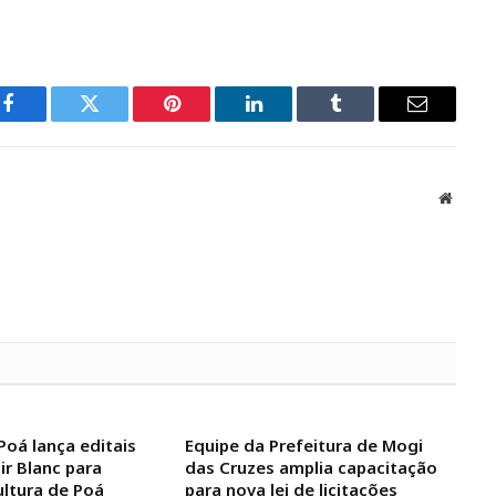
Facebook
Twitter
Pinterest
LinkedIn
Tumblr
Email
Websit
Poá lança editais
Equipe da Prefeitura de Mogi
dir Blanc para
das Cruzes amplia capacitação
ultura de Poá
para nova lei de licitações