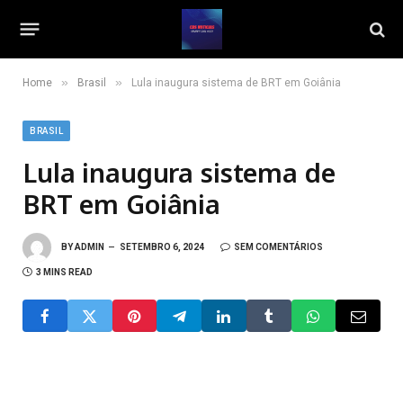
»
»
Home
Brasil
Lula inaugura sistema de BRT em Goiânia
BRASIL
Lula inaugura sistema de
BRT em Goiânia
BY
ADMIN
SETEMBRO 6, 2024
SEM COMENTÁRIOS
3 MINS READ