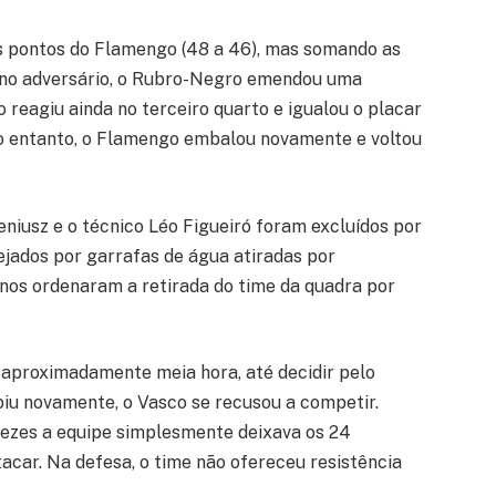
ois pontos do Flamengo (48 a 46), mas somando as
 no adversário, o Rubro-Negro emendou uma
 reagiu ainda no terceiro quarto e igualou o placar
 No entanto, o Flamengo embalou novamente e voltou
niusz e o técnico Léo Figueiró foram excluídos por
ejados por garrafas de água atiradas por
ínos ordenaram a retirada do time da quadra por
or aproximadamente meia hora, até decidir pelo
biu novamente, o Vasco se recusou a competir.
 vezes a equipe simplesmente deixava os 24
car. Na defesa, o time não ofereceu resistência