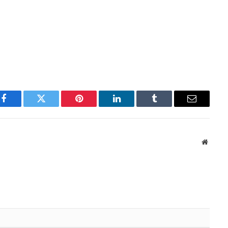
Facebook
Twitter
Pinterest
LinkedIn
Tumblr
Email
Websit