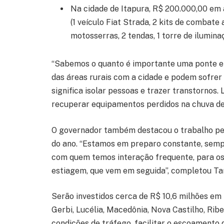
Na cidade de Itapura, R$ 200.000,00 em a
(1 veículo Fiat Strada, 2 kits de combate 
motosserras, 2 tendas, 1 torre de ilumina
“Sabemos o quanto é importante uma ponte em
das áreas rurais com a cidade e podem sofrer
significa isolar pessoas e trazer transtornos
recuperar equipamentos perdidos na chuva dest
O governador também destacou o trabalho per
do ano. “Estamos em preparo constante, sempr
com quem temos interação frequente, para os 
estiagem, que vem em seguida”, completou Tar
Serão investidos cerca de R$ 10,6 milhões em 
Gerbi, Lucélia, Macedônia, Nova Castilho, Ribe
condições de tráfego, facilitar o escoamento 