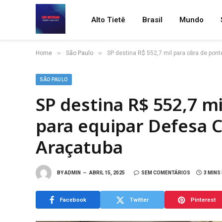
Alto Tietê
Brasil
Mundo
»
»
Home
São Paulo
SP destina R$ 552,7 mil para obra de pont
SÃO PAULO
SP destina R$ 552,7 m
para equipar Defesa Ci
Araçatuba
BY
ADMIN
ABRIL 15, 2025
SEM COMENTÁRIOS
3 MINS
Facebook
Twitter
Pinterest