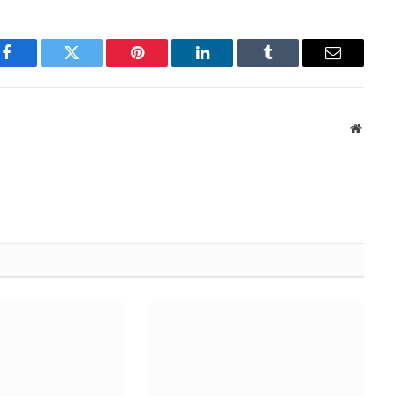
Facebook
Twitter
Pinterest
LinkedIn
Tumblr
Email
Websit