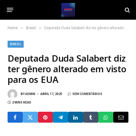
»
»
Home
Brasil
Deputada Duda Salabert diz ter gênero alterado em visto para os EUA
BRASIL
Deputada Duda Salabert diz
ter gênero alterado em visto
para os EUA
BY
ADMIN
ABRIL 17, 2025
SEM COMENTÁRIOS
2 MINS READ