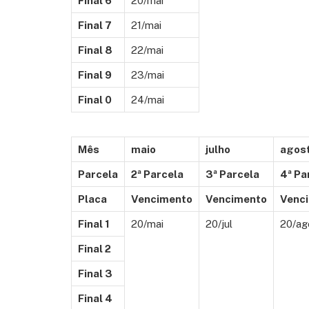
Final 6
20/mai
Final 7
21/mai
Final 8
22/mai
Final 9
23/mai
Final 0
24/mai
Mês
maio
julho
agos
Parcela
2ª Parcela
3ª Parcela
4ª Pa
Placa
Vencimento
Vencimento
Venc
Final 1
20/mai
20/jul
20/ag
Final 2
Final 3
Final 4