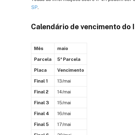
SP
.
Calendário de vencimento do
Mês
maio
Parcela
5ª Parcela
Placa
Vencimento
Final 1
13/mai
Final 2
14/mai
Final 3
15/mai
Final 4
16/mai
Final 5
17/mai