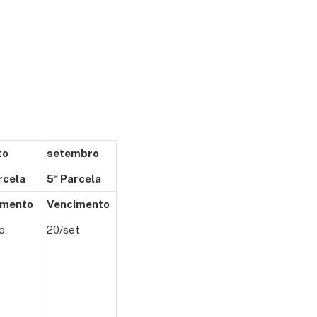
to
setembro
rcela
5ª Parcela
imento
Vencimento
o
20/set