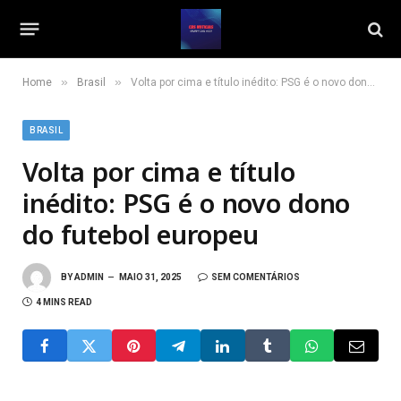
»
»
Home
Brasil
Volta por cima e título inédito: PSG é o novo dono do futebol europeu
BRASIL
Volta por cima e título
inédito: PSG é o novo dono
do futebol europeu
BY
ADMIN
MAIO 31, 2025
SEM COMENTÁRIOS
4 MINS READ