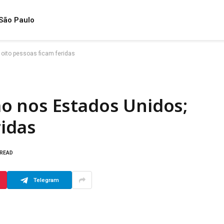
São Paulo
oito pessoas ficam feridas
 nos Estados Unidos;
ridas
 READ
Telegram