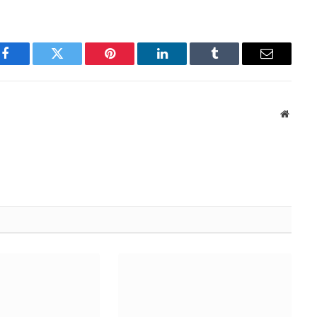
Facebook
Twitter
Pinterest
LinkedIn
Tumblr
Email
Websit