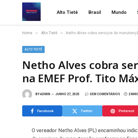
Alto Tietê
Brasil
Mundo
»
»
Home
Alto Tietê
Netho Alves cobra serviços de manutençã
ALTO TIETÊ
Netho Alves cobra se
na EMEF Prof. Tito M
BY
ADMIN
JUNHO 27, 2025
SEM COMENTÁRIOS
2 MIN
Facebook
Twitter
Pinterest
O vereador Netho Alves (PL) encaminhou indic