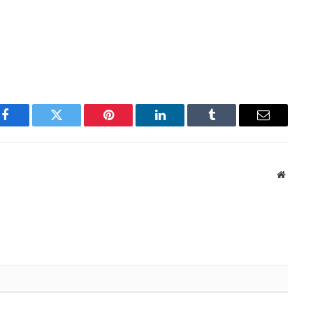
Facebook
Twitter
Pinterest
LinkedIn
Tumblr
Email
Websit