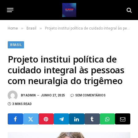
»
»
Home
Brasil
Projeto institui política de cuidado integral às pessoas com neuralgia do trigêmeo
BRASIL
Projeto institui política de
cuidado integral às pessoas
com neuralgia do trigêmeo
BY
ADMIN
JUNHO 27, 2025
SEM COMENTÁRIOS
3 MINS READ