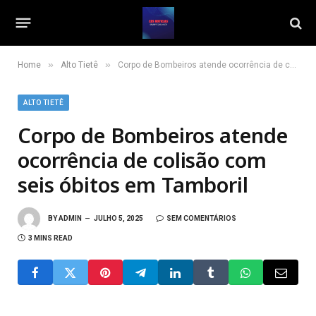
»
»
Home
Alto Tietê
Corpo de Bombeiros atende ocorrência de colisão com seis óbitos em Tamboril
ALTO TIETÊ
Corpo de Bombeiros atende
ocorrência de colisão com
seis óbitos em Tamboril
BY
ADMIN
JULHO 5, 2025
SEM COMENTÁRIOS
3 MINS READ