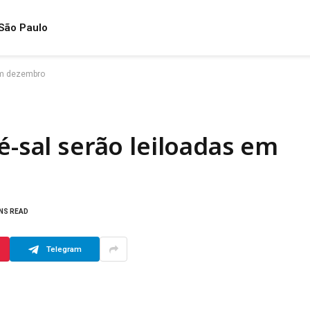
São Paulo
 em dezembro
é-sal serão leiloadas em
INS READ
Telegram