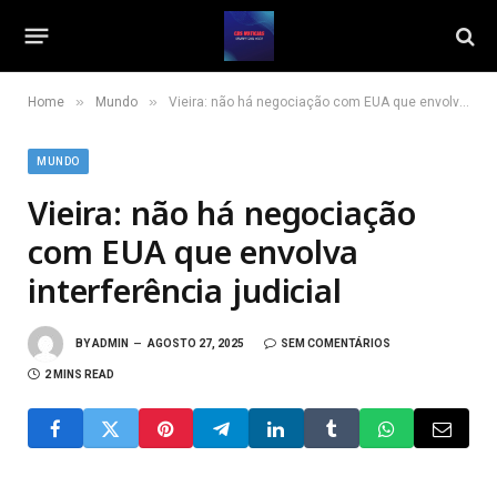
»
»
Home
Mundo
Vieira: não há negociação com EUA que envolva interferência judicial
MUNDO
Vieira: não há negociação
com EUA que envolva
interferência judicial
BY
ADMIN
AGOSTO 27, 2025
SEM COMENTÁRIOS
2 MINS READ