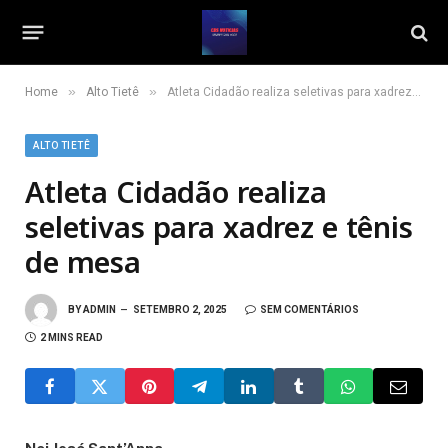
»
»
Home
Alto Tietê
Atleta Cidadão realiza seletivas para xadrez e tênis de mesa
ALTO TIETÊ
Atleta Cidadão realiza
seletivas para xadrez e tênis
de mesa
BY
ADMIN
SETEMBRO 2, 2025
SEM COMENTÁRIOS
2 MINS READ