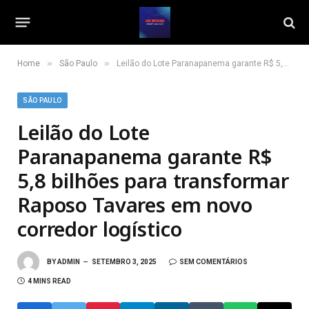
»
»
Home
São Paulo
Leilão do Lote Paranapanema garante R$ 5,8 bilhões para transformar Raposo Tavares em novo corredor logístico
SÃO PAULO
Leilão do Lote
Paranapanema garante R$
5,8 bilhões para transformar
Raposo Tavares em novo
corredor logístico
BY
ADMIN
SETEMBRO 3, 2025
SEM COMENTÁRIOS
4 MINS READ