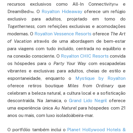
recursos exclusivos como All-In Connectivity™ e
DreamBed™. O
Royalton Hideaway
oferece um refúgio
exclusivo para adultos, projetado em torno do
Togetherness
, com refeições exclusivas e acomodações
modernas. O
Royalton Vessence Resorts
oferece
The Art
of Vacation
através de uma abordagem de bem-estar
para viagens com tudo incluído, centrada no equilíbrio e
na conexão consciente. O
Royalton CHIC Resorts
convida
os hóspedes para o
Party Your Way
com escapadelas
vibrantes e exclusivas para adultos, cheias de estilo e
espontaneidade, enquanto o
Mystique by Royalton
oferece retiros boutique
Miles from Ordinary
que
celebram a beleza natural, a cultura local e a sofisticação
descontraída. Na Jamaica, o
Grand Lido Negril
oferece
uma experiência única
Au Naturel
para hóspedes com 21
anos ou mais, com luxo isoladoàbeira-mar.
O portfólio também inclui o
Planet Hollywood Hotels &