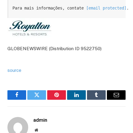
Para mais informações, contate 
[email protected]
.
GLOBENEWSWIRE (Distribution ID 9522750)
source
Facebook
Twitter
Pinterest
LinkedIn
Tumblr
Email
admin
Website