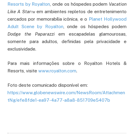
Resorts by Royalton
, onde os hóspedes podem
Vacation
Like A Star™
em ambientes repletos de entretenimento
cercados por memorabília icônica, e o
Planet Hollywood
Adult Scene by Royalton
, onde os hóspedes podem
Dodge the Paparazzi
em escapadelas glamourosas,
somente para adultos, definidas pela privacidade e
exclusividade.
Para mais informações sobre o Royalton Hotels &
Resorts, visite
www.royalton.com
.
Foto deste comunicado disponível em:
https://www.globenewswire.com/NewsRoom/Attachmen
tNg/efe8fde1-ea97-4a77-a8a8-851709e5407b