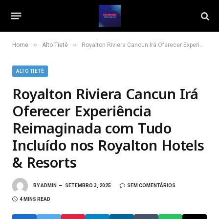
»
»
Home
Alto Tietê
Royalton Riviera Cancun Irá Oferecer Experiência Reimaginada com Tudo Incluído nos Royalton Hotels & Resorts
ALTO TIETÊ
Royalton Riviera Cancun Irá
Oferecer Experiência
Reimaginada com Tudo
Incluído nos Royalton Hotels
& Resorts
BY
ADMIN
SETEMBRO 3, 2025
SEM COMENTÁRIOS
4 MINS READ