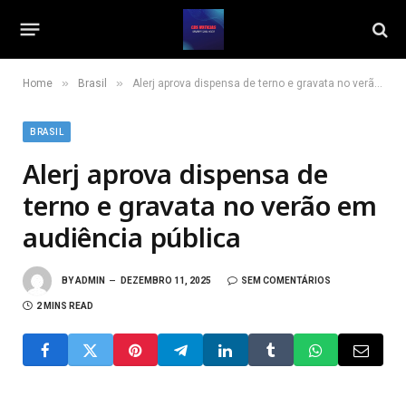
»
»
Home
Brasil
Alerj aprova dispensa de terno e gravata no verão em audiência pública
BRASIL
Alerj aprova dispensa de
terno e gravata no verão em
audiência pública
BY
ADMIN
DEZEMBRO 11, 2025
SEM COMENTÁRIOS
2 MINS READ