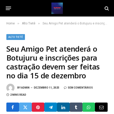
»
»
Home
Alto Tietê
Seu Amigo Pet atenderá o Botujuru e inscrições para castração devem ser feitas no dia 15 de dezembro
ALTO TIETÊ
Seu Amigo Pet atenderá o
Botujuru e inscrições para
castração devem ser feitas
no dia 15 de dezembro
BY
ADMIN
DEZEMBRO 11, 2025
SEM COMENTÁRIOS
2 MINS READ