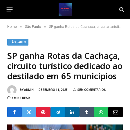
»
»
Home
São Paulo
SP ganha Rotas da Cachaça, circuito turístico dedicado ao destilado em 65 municípios
SÃO PAULO
SP ganha Rotas da Cachaça,
circuito turístico dedicado ao
destilado em 65 municípios
BY
ADMIN
DEZEMBRO 11, 2025
SEM COMENTÁRIOS
8 MINS READ