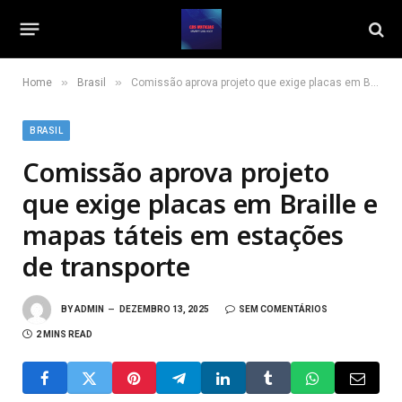
»
»
Home
Brasil
Comissão aprova projeto que exige placas em Braille e mapas táteis em estações de transporte
BRASIL
Comissão aprova projeto
que exige placas em Braille e
mapas táteis em estações
de transporte
BY
ADMIN
DEZEMBRO 13, 2025
SEM COMENTÁRIOS
2 MINS READ