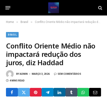
»
»
Home
Brasil
Conflito Oriente Médio não impactará redução dos juros, diz Haddad
BRASIL
Conflito Oriente Médio não
impactará redução dos
juros, diz Haddad
BY
ADMIN
MARÇO 3, 2026
SEM COMENTÁRIOS
4 MINS READ