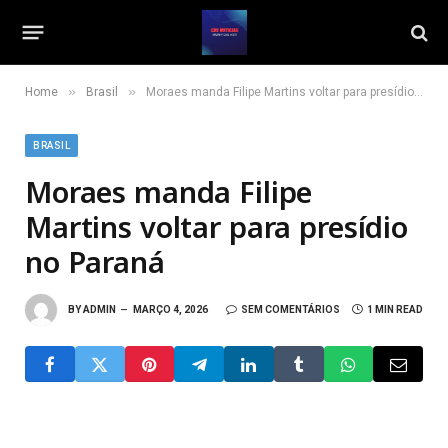
»
»
Home
Brasil
Moraes manda Filipe Martins voltar para presídio no Paraná
BRASIL
Moraes manda Filipe
Martins voltar para presídio
no Paraná
BY
ADMIN
MARÇO 4, 2026
SEM COMENTÁRIOS
1 MIN READ