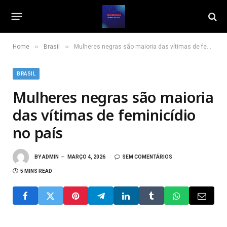
»
»
Home
Brasil
Mulheres negras são maioria das vítimas de feminicídio no país
BRASIL
Mulheres negras são maioria
das vítimas de feminicídio
no país
BY
ADMIN
MARÇO 4, 2026
SEM COMENTÁRIOS
5 MINS READ