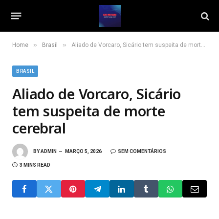
»
»
Home
Brasil
Aliado de Vorcaro, Sicário tem suspeita de morte cerebral
BRASIL
Aliado de Vorcaro, Sicário
tem suspeita de morte
cerebral
BY
ADMIN
MARÇO 5, 2026
SEM COMENTÁRIOS
3 MINS READ