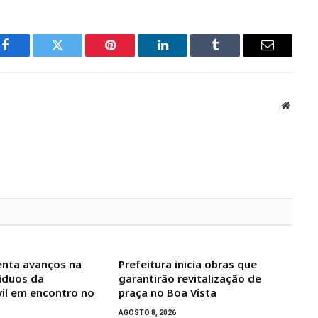
Facebook
Twitter
Pinterest
LinkedIn
Tumblr
Email
Websit
enta avanços na
Prefeitura inicia obras que
íduos da
garantirão revitalização de
vil em encontro no
praça no Boa Vista
AGOSTO 8, 2026