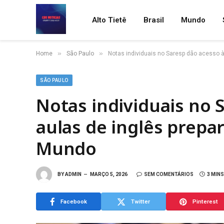
Alto Tietê
Brasil
Mundo
»
»
Home
São Paulo
Notas individuais no Saresp dão acesso à
SÃO PAULO
Notas individuais no 
aulas de inglês prepa
Mundo
BY
ADMIN
MARÇO 5, 2026
SEM COMENTÁRIOS
3 MIN
Facebook
Twitter
Pinterest