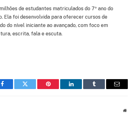
 milhões de estudantes matriculados do 7º ano do
. Ela foi desenvolvida para oferecer cursos de
ndo do nível iniciante ao avançado, com foco em
ura, escrita, fala e escuta.
Facebook
Twitter
Pinterest
LinkedIn
Tumblr
Email
Websit