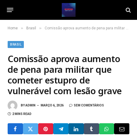
»
»
Home
Brasil
Comissão aprova aumento de pena para militar que cometer estupro de vulnerável com lesão grave
BRASIL
Comissão aprova aumento
de pena para militar que
cometer estupro de
vulnerável com lesão grave
BY
ADMIN
MARÇO 6, 2026
SEM COMENTÁRIOS
2 MINS READ