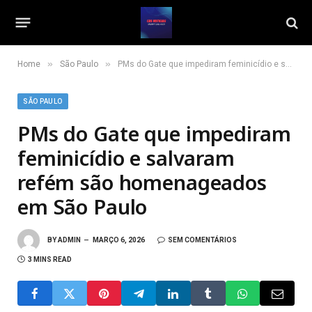
»
»
Home
São Paulo
PMs do Gate que impediram feminicídio e salvaram refém são homenageados em São Paulo
SÃO PAULO
PMs do Gate que impediram
feminicídio e salvaram
refém são homenageados
em São Paulo
BY
ADMIN
MARÇO 6, 2026
SEM COMENTÁRIOS
3 MINS READ