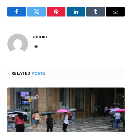
Facebook
Twitter
Pinterest
LinkedIn
Tumblr
Email
admin
Website
RELATED
POSTS