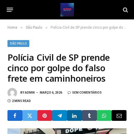
»
»
Home
São Paulo
Polícia Civil de SP prende cinco por golpe do falso frete em caminhoneiros
SÃO PAULO
Polícia Civil de SP prende
cinco por golpe do falso
frete em caminhoneiros
BY
ADMIN
MARÇO 6, 2026
SEM COMENTÁRIOS
2 MINS READ