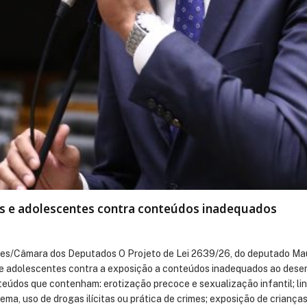
nças e adolescentes contra conteúdos inadequados
oures/Câmara dos Deputados O Projeto de Lei 2639/26, do deputado Maur
as e adolescentes contra a exposição a conteúdos inadequados ao dese
onteúdos que contenham: erotização precoce e sexualização infantil; 
xtrema, uso de drogas ilícitas ou prática de crimes; exposição de crian