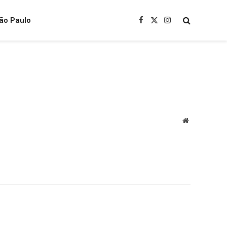
ão Paulo
Facebook
X
Instagram
(Twitter)
Website