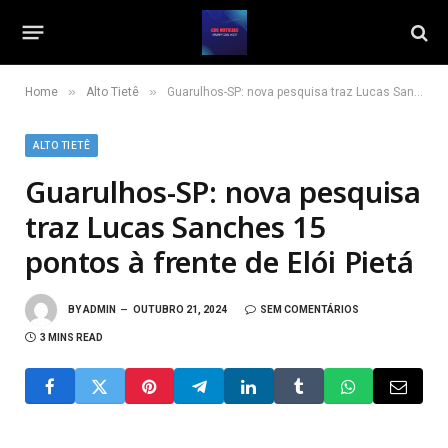
»
»
Home
Alto Tietê
Guarulhos-SP: nova pesquisa traz Lucas Sanches 15 pontos à frente de Elói Pietá
ALTO TIETÊ
Guarulhos-SP: nova pesquisa
traz Lucas Sanches 15
pontos à frente de Elói Pietá
BY
ADMIN
OUTUBRO 21, 2024
SEM COMENTÁRIOS
3 MINS READ