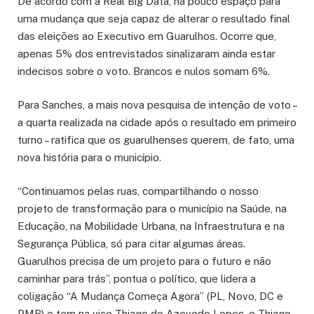
De acordo com a Real Big Data, há pouco espaço para
uma mudança que seja capaz de alterar o resultado final
das eleições ao Executivo em Guarulhos. Ocorre que,
apenas 5% dos entrevistados sinalizaram ainda estar
indecisos sobre o voto. Brancos e nulos somam 6%.
Para Sanches, a mais nova pesquisa de intenção de voto –
a quarta realizada na cidade após o resultado em primeiro
turno – ratifica que os guarulhenses querem, de fato, uma
nova história para o município.
“Continuamos pelas ruas, compartilhando o nosso
projeto de transformação para o município na Saúde, na
Educação, na Mobilidade Urbana, na Infraestrutura e na
Segurança Pública, só para citar algumas áreas.
Guarulhos precisa de um projeto para o futuro e não
caminhar para trás”, pontua o político, que lidera a
coligação “A Mudança Começa Agora” (PL, Novo, DC e
PMB) e tem na vice Thiago de Azevedo Lopes, o Thiago